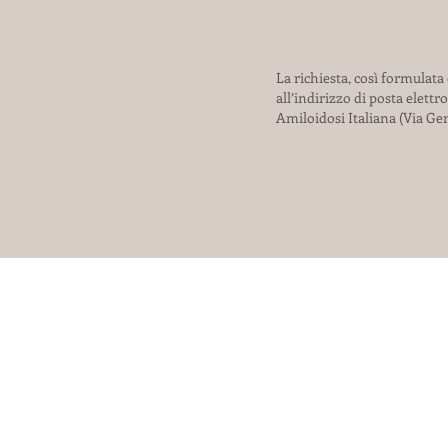
La richiesta, così formulata
all’indirizzo di posta elettr
Amiloidosi Italiana (Via Gen