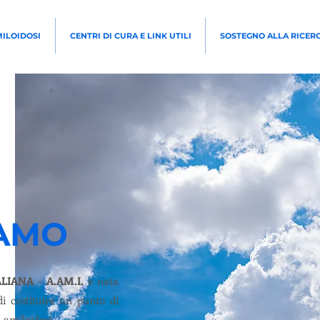
MILOIDOSI
CENTRI DI CURA E LINK UTILI
SOSTEGNO ALLA RICER
IAMO
ALIANA
–
A.AM.I.
è nata
di costituire un punto di
i amiloidosi.