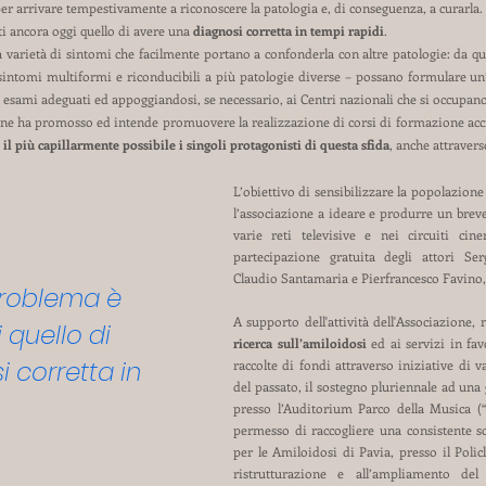
er arrivare tempestivamente a riconoscere la patologia e, di conseguenza, a curarla.
ti ancora oggi quello di avere una
diagnosi corretta in tempi rapidi
.
 varietà di sintomi che facilmente portano a confonderla con altre patologie: da qui
 a sintomi multiformi e riconducibili a più patologie diverse – possano formulare u
 esami adeguati ed appoggiandosi, se necessario, ai Centri nazionali che si occupano 
ione ha promosso ed intende promuovere la realizzazione di corsi di formazione accre
il più capillarmente possibile i singoli protagonisti di questa sfida
, anche attraverso
L’obiettivo di sensibilizzare la popolazione
l’associazione a ideare e produrre un brev
varie reti televisive e nei circuiti cin
partecipazione gratuita degli attori Ser
Claudio Santamaria e Pierfrancesco Favino, 
problema è
A supporto dell'attività dell'Associazione,
 quello di
ricerca sull’amiloidosi
ed ai servizi in fav
 corretta in
raccolte di fondi attraverso iniziative di va
del passato, il sostegno pluriennale ad un
presso l’Auditorium Parco della Musica (
permesso di raccogliere una consistente 
per le Amiloidosi di Pavia, presso il Polic
ristrutturazione e all’ampliamento del